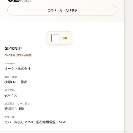
MODELS
このメーカーだけ表示
GI-10NⅡ
↗
CNC量産形内面研削盤
オークマ株式会社
横形CNC・量産
φ3～150
研削長さ 150
カバー内振り φ350／砥石軸用電源 5.5kW