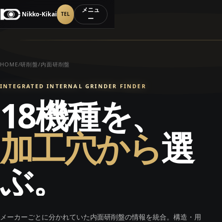
メニュ
Nikko-Kikai
ー
HOME
/
研削盤
/
内面研削盤
INTEGRATED INTERNAL GRINDER FINDER
18機種を、
加工穴から
選
ぶ。
メーカーごとに分かれていた内面研削盤の情報を統合。構造・用