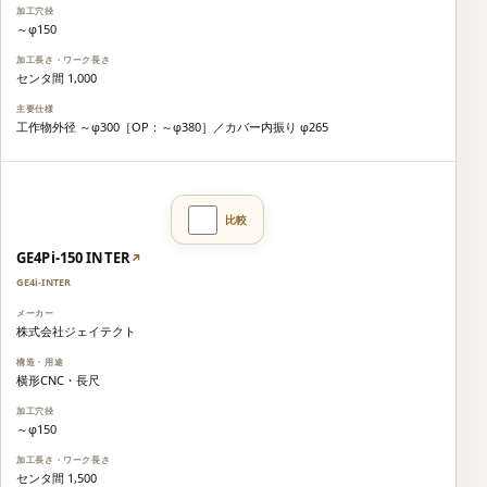
～φ150
センタ間 1,000
工作物外径 ～φ300［OP：～φ380］／カバー内振り φ265
GE4Pi-150 INTER
↗
GE4i-INTER
株式会社ジェイテクト
横形CNC・長尺
～φ150
センタ間 1,500