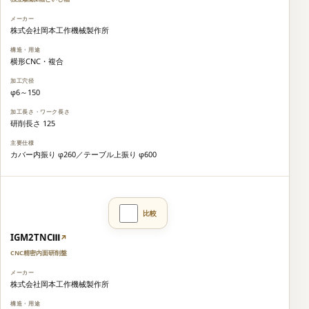
株式会社岡本工作機械製作所
横形CNC・複合
φ6～150
研削長さ 125
カバー内振り φ260／テーブル上振り φ600
IGM2TNCⅢ
↗
CNC精密内面研削盤
株式会社岡本工作機械製作所