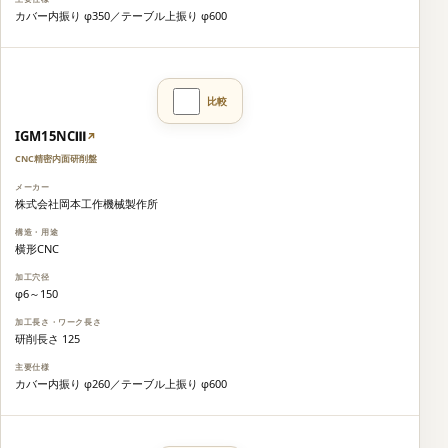
カバー内振り φ350／テーブル上振り φ600
IGM15NCⅢ
↗
CNC精密内面研削盤
株式会社岡本工作機械製作所
横形CNC
φ6～150
研削長さ 125
カバー内振り φ260／テーブル上振り φ600