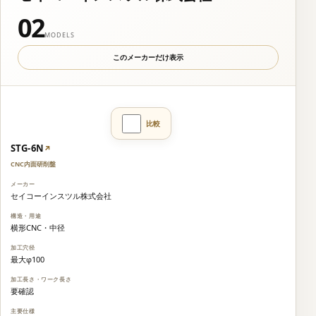
02
MODELS
このメーカーだけ表示
STG-6N
↗
CNC内面研削盤
セイコーインスツル株式会社
横形CNC・中径
最大φ100
要確認