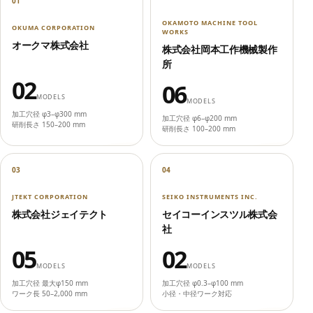
01
OKAMOTO MACHINE TOOL
OKUMA CORPORATION
WORKS
オークマ株式会社
株式会社岡本工作機械製作
所
02
06
MODELS
MODELS
加工穴径 φ3–φ300 mm
加工穴径 φ6–φ200 mm
研削長さ 150–200 mm
研削長さ 100–200 mm
03
04
JTEKT CORPORATION
SEIKO INSTRUMENTS INC.
株式会社ジェイテクト
セイコーインスツル株式会
社
05
02
MODELS
MODELS
加工穴径 最大φ150 mm
加工穴径 φ0.3–φ100 mm
ワーク長 50–2,000 mm
小径・中径ワーク対応