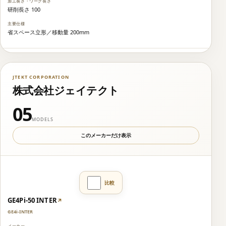
研削長さ 100
省スペース立形／移動量 200mm
JTEKT CORPORATION
株式会社ジェイテクト
05
MODELS
このメーカーだけ表示
GE4Pi-50 INTER
↗
GE4i-INTER