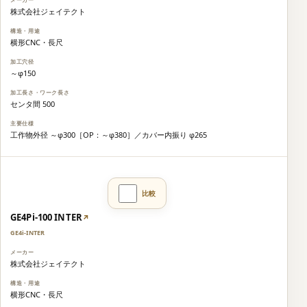
株式会社ジェイテクト
横形CNC・長尺
～φ150
センタ間 500
工作物外径 ～φ300［OP：～φ380］／カバー内振り φ265
GE4Pi-100 INTER
↗
GE4i-INTER
株式会社ジェイテクト
横形CNC・長尺