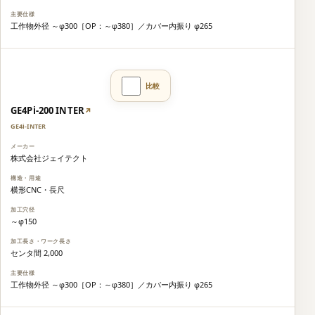
工作物外径 ～φ300［OP：～φ380］／カバー内振り φ265
GE4Pi-200 INTER
↗
GE4i-INTER
株式会社ジェイテクト
横形CNC・長尺
～φ150
センタ間 2,000
工作物外径 ～φ300［OP：～φ380］／カバー内振り φ265