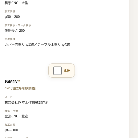
横形CNC・大型
φ30～200
研削長さ 200
カバー内振り φ350／テーブル上振り φ420
IGM1V
↗
CNC小型立形内面研削盤
株式会社岡本工作機械製作所
立形CNC・量産
φ6～100