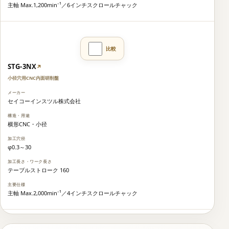
主軸 Max.1,200min⁻¹／6インチスクロールチャック
STG-3NX
↗
小径穴用CNC内面研削盤
セイコーインスツル株式会社
横形CNC・小径
φ0.3～30
テーブルストローク 160
主軸 Max.2,000min⁻¹／4インチスクロールチャック