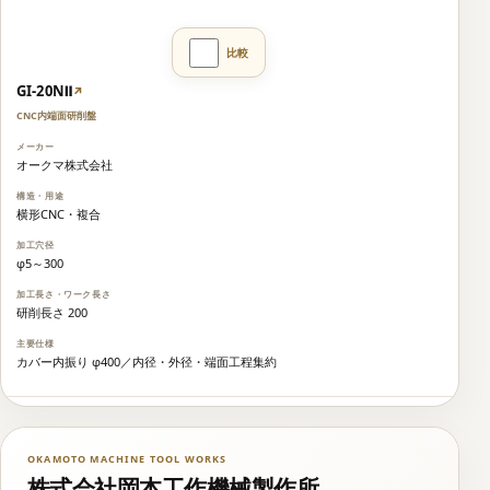
GI-20NⅡ
↗
CNC内端面研削盤
オークマ株式会社
横形CNC・複合
φ5～300
研削長さ 200
カバー内振り φ400／内径・外径・端面工程集約
OKAMOTO MACHINE TOOL WORKS
株式会社岡本工作機械製作所