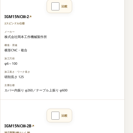
IGM15NCⅢ-2
↗
2スピンドル仕様
株式会社岡本工作機械製作所
横形CNC・複合
φ6～100
研削長さ 125
カバー内振り φ260／テーブル上振り φ600
IGM15NCⅢ-2B
↗
独立駆動2軸といし軸