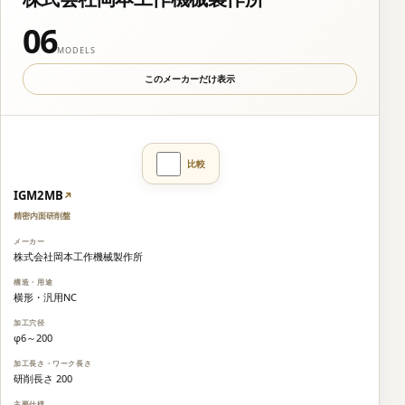
06
MODELS
このメーカーだけ表示
IGM2MB
↗
精密内面研削盤
株式会社岡本工作機械製作所
横形・汎用NC
φ6～200
研削長さ 200