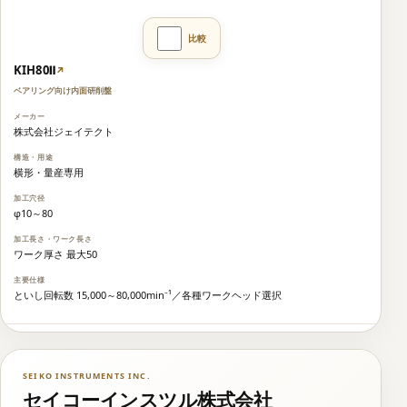
KIH80Ⅱ
↗
ベアリング向け内面研削盤
株式会社ジェイテクト
横形・量産専用
φ10～80
ワーク厚さ 最大50
といし回転数 15,000～80,000min⁻¹／各種ワークヘッド選択
SEIKO INSTRUMENTS INC.
セイコーインスツル株式会社