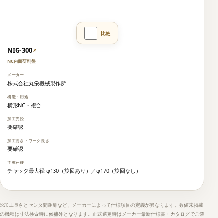
NIG-300
↗
NC内面研削盤
株式会社丸栄機械製作所
横形NC・複合
要確認
要確認
チャック最大径 φ130（旋回あり）／φ170（旋回なし）
※加工長さとセンタ間距離など、メーカーによって仕様項目の定義が異なります。数値未掲載
の機種は寸法検索時に候補外となります。正式選定時はメーカー最新仕様書・カタログでご確