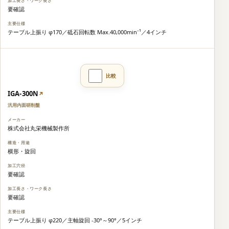
要確認
テーブル上振り φ170／砥石回転数 Max.40,000min⁻¹／4インチ
IGA-300N
↗
汎用内面研削盤
株式会社丸栄機械製作所
横形・旋回
要確認
要確認
テーブル上振り φ220／主軸旋回 -30°～90°／5インチ